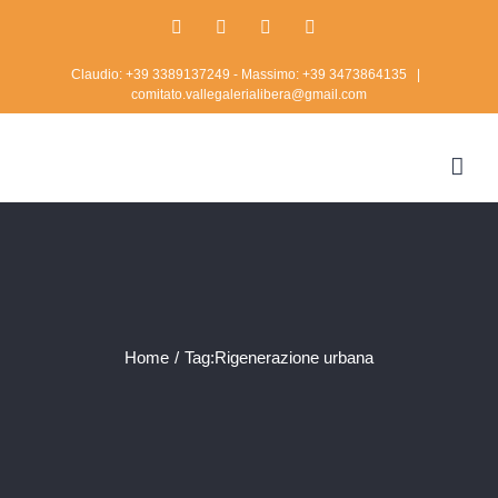
Skip
Facebook
Twitter
Instagram
Rss
to
Claudio: +39 3389137249 - Massimo: +39 3473864135
|
content
comitato.vallegalerialibera@gmail.com
Home
/
Tag:
Rigenerazione urbana