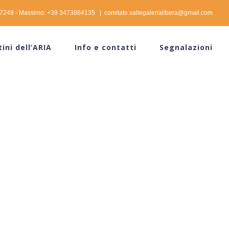
37249 - Massimo: +39 3473864135
|
comitato.vallegalerialibera@gmail.com
tini dell’ARIA
Info e contatti
Segnalazioni