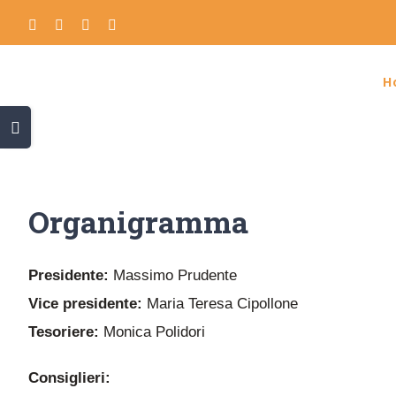
Skip
Facebook
Twitter
Instagram
Rss
to
content
H
Toggle
Sliding
Bar
Area
Organigramma
com
Presidente:
Massimo Prudente
Vice presidente:
Maria Teresa Cipollone
Tesoriere:
Monica Polidori
Consiglieri: