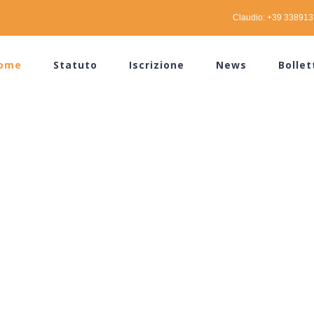
Claudio: +39 33891
ome
Statuto
Iscrizione
News
Bollet