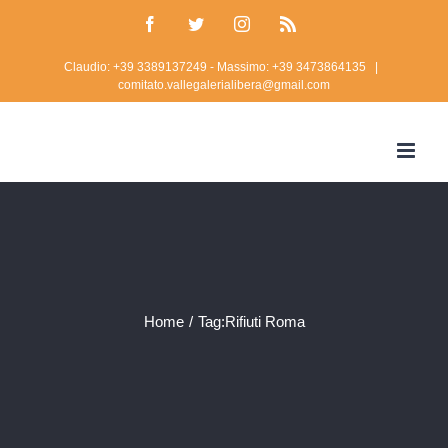
Skip
Facebook
Twitter
Instagram
Rss
to
Claudio: +39 3389137249 - Massimo: +39 3473864135
|
content
comitato.vallegalerialibera@gmail.com
Home
/
Tag:
Rifiuti Roma