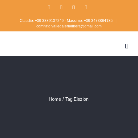
Skip
Facebook
Twitter
Instagram
Rss
to
Claudio: +39 3389137249 - Massimo: +39 3473864135
|
content
comitato.vallegalerialibera@gmail.com
Home
/
Tag:
Elezioni