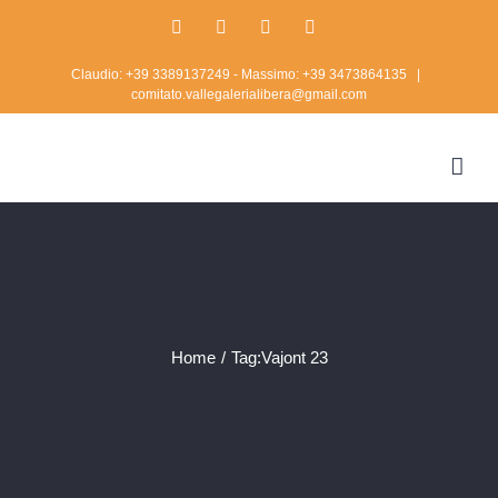
Skip
Facebook
Twitter
Instagram
Rss
to
Claudio: +39 3389137249 - Massimo: +39 3473864135
|
content
comitato.vallegalerialibera@gmail.com
Home
/
Tag:
Vajont 23