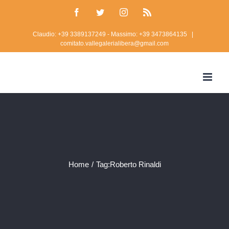
Skip
Facebook
Twitter
Instagram
Rss
to
Claudio: +39 3389137249 - Massimo: +39 3473864135
|
content
comitato.vallegalerialibera@gmail.com
Home
/
Tag:
Roberto Rinaldi