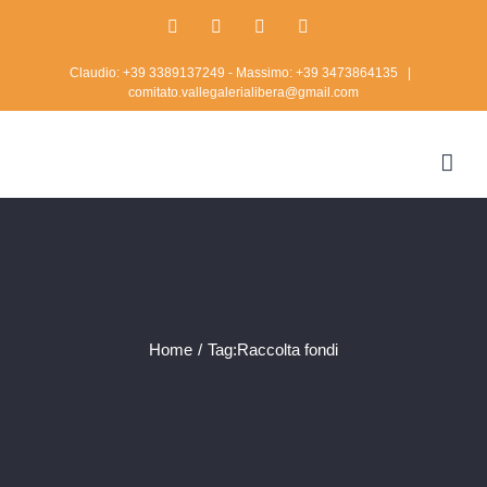
Skip
Facebook
Twitter
Instagram
Rss
to
Claudio: +39 3389137249 - Massimo: +39 3473864135
|
content
comitato.vallegalerialibera@gmail.com
Home
/
Tag:
Raccolta fondi