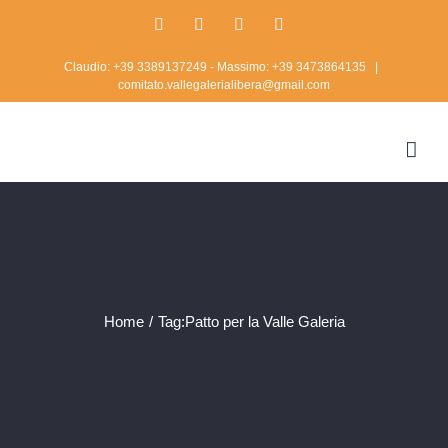
Skip
Facebook
Twitter
Instagram
Rss
to
Claudio: +39 3389137249 - Massimo: +39 3473864135
|
content
comitato.vallegalerialibera@gmail.com
Home
/
Tag:
Patto per la Valle Galeria