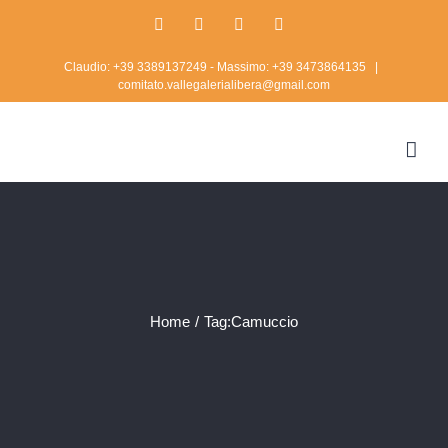
Skip
Facebook
Twitter
Instagram
Rss
to
Claudio: +39 3389137249 - Massimo: +39 3473864135
|
content
comitato.vallegalerialibera@gmail.com
Home
/
Tag:
Camuccio