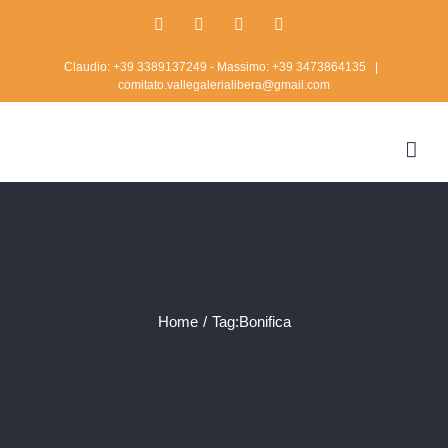
Skip
Facebook
Twitter
Instagram
Rss
to
Claudio: +39 3389137249 - Massimo: +39 3473864135
|
content
comitato.vallegalerialibera@gmail.com
Home
/
Tag:
Bonifica