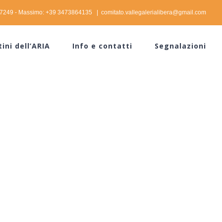
37249 - Massimo: +39 3473864135
|
comitato.vallegalerialibera@gmail.com
tini dell’ARIA
Info e contatti
Segnalazioni
19-05-2020