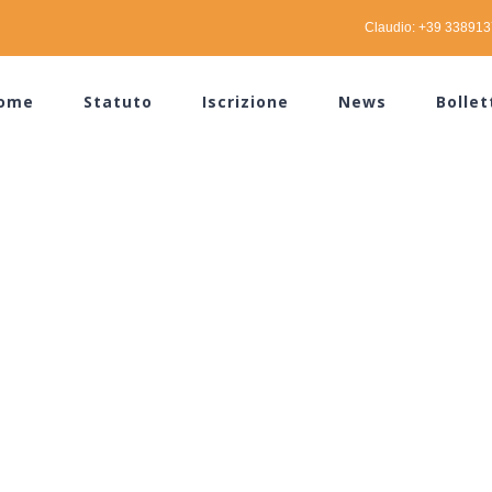
Claudio: +39 33891
ome
Statuto
Iscrizione
News
Bollet
o Stampa del 