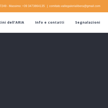
37249 - Massimo: +39 3473864135
|
comitato.vallegalerialibera@gmail.com
tini dell’ARIA
Info e contatti
Segnalazioni