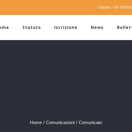
Claudio: +39 33891
ome
Statuto
Iscrizione
News
Bollet
Home
/
Comunicazioni
/
Comunicato