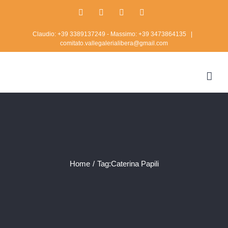
Skip
Facebook
Twitter
Instagram
Rss
to
Claudio: +39 3389137249 - Massimo: +39 3473864135
|
content
comitato.vallegalerialibera@gmail.com
Home
/
Tag:
Caterina Papili